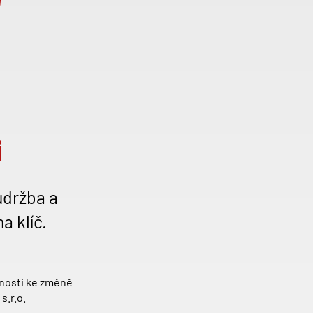
i
údržba a
a klíč.
čnosti ke změně
s.r.o.