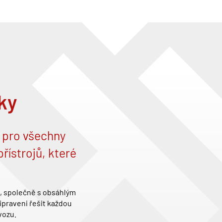
dky
 pro všechny
ístrojů, které
, společně s obsáhlým
ipraveni řešit každou
vozu.