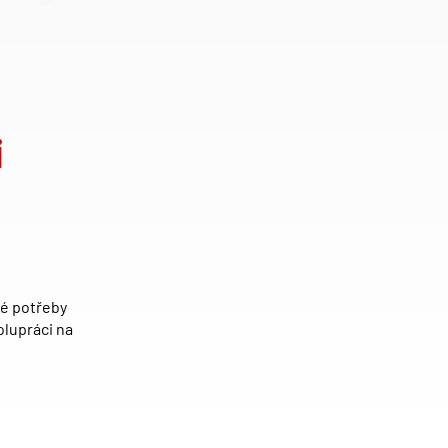
i
ké potřeby
olupráci na