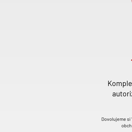
Komplet
autori
Dovolujeme si 
obcho